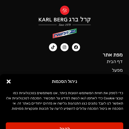
מפת אתר
דף הבית
מפעל
סניפים
ניהול הסכמות
דרושים
כדי לספק את חוויות המשתמש הטובות ביותר, אנו משתמשים בטכנולוגיות כמו
כל המוצרים של קרל ברג
קובצי Cookie כדי לאחסן ו/או לגשת למידע על המכשיר. הסכמה לטכנולוגיות אלו
לינקים חשובים
תאפשר לנו לעבד נתונים כגון התנהגות גלישה או מזהים ייחודיים באתר זה. אי
מדיניות פרטיות
הסכמה או ביטול הסכמה עלולים להשפיע לרעה על תכונות ופונקציות מסוימות.
הצהרת נגישות
לְקַבֵּל