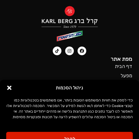
מפת אתר
דף הבית
מפעל
סניפים
ניהול הסכמות
דרושים
כדי לספק את חוויות המשתמש הטובות ביותר, אנו משתמשים בטכנולוגיות כמו
כל המוצרים של קרל ברג
קובצי Cookie כדי לאחסן ו/או לגשת למידע על המכשיר. הסכמה לטכנולוגיות אלו
לינקים חשובים
תאפשר לנו לעבד נתונים כגון התנהגות גלישה או מזהים ייחודיים באתר זה. אי
מדיניות פרטיות
הסכמה או ביטול הסכמה עלולים להשפיע לרעה על תכונות ופונקציות מסוימות.
הצהרת נגישות
לְקַבֵּל