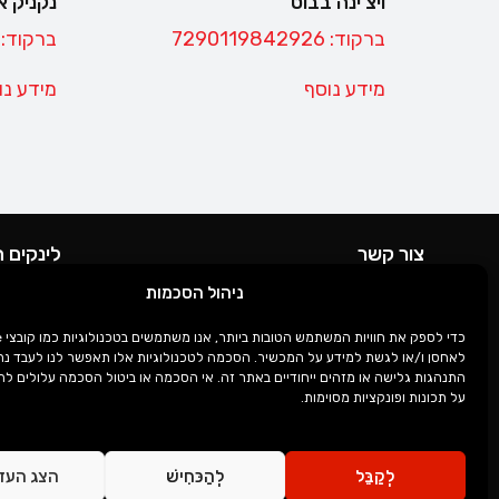
ויצ'ינה בבוט
נקניק א
ברקוד: 7290119842926
ברקוד: 7290119843077
מידע נוסף
מידע נו
צור קשר
לינקים 
כתובת סניף הראשי: הסדנא 24 חולון
מדיניות 
ניהול הסכמות
מייל: info@karlberg.co.il
הצהרת נ
לאחסן ו/או לגשת למידע על המכשיר. הסכמה לטכנולוגיות אלו תאפשר לנו לעבד נתונ
התנהגות גלישה או מזהים ייחודיים באתר זה. אי הסכמה או ביטול הסכמה עלולים ל
על תכונות ופונקציות מסוימות.
לְקַבֵּל
לְהַכּחִישׁ
הצג העד