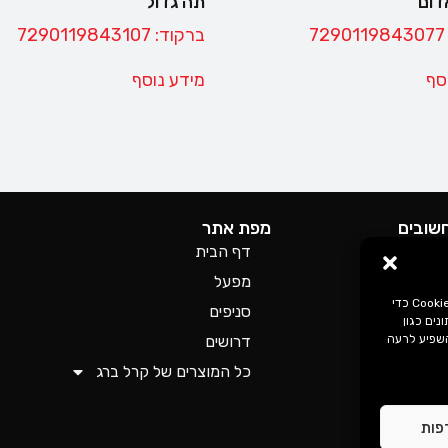
דום
תה גדול
ברקוד: 7290119843107
סף
מידע נוסף
חשובים
מפת אתר
פרטיות
דף הבית
מפעל
גישות
כדי לספק את חוויות המשתמש הטובות ביותר, אנו משתמשים בטכנולוגיות כמו קובצי Cookie כדי
סניפים
ים כגון
השפיע לרעה
דרושים
כל המוצרים של קרל ברג
פות