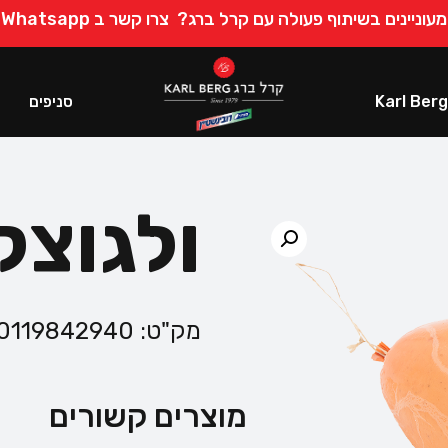
מעוניינים בשיתוף פעולה עם קרל ברג?
צרו קשר ב Whatsapp
סניפים
ולגוצק
מק"ט:
0119842940
מוצרים קשורים