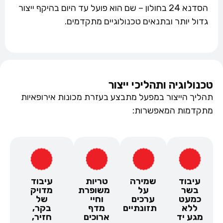
הסדנא 24 בחולון – שם הוא פועל עד היום בהיקף ייצור
גדול יותר ובתנאים טכנולוגיים מתקדמים.
טכנולוגיה ותהליכי ייצור
תהליך הייצור במפעל מתבצע בעזרת מכונות אירופאיות
מתקדמות המאפשרות:
עיבוד
שמירה
טריות
עיבוד
בשר
על
משופרת
מדויק
כמעט
ערכים
וחיי
של
ללא
תזונתיים
מדף
בקר,
מגע יד
ארוכים
חזיר,