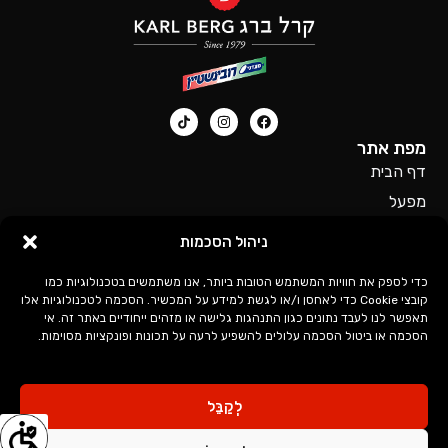
מפת אתר
דף הבית
מפעל
סניפים
ניהול הסכמות
דרושים
כדי לספק את חוויות המשתמש הטובות ביותר, אנו משתמשים בטכנולוגיות כמו
כל המוצרים של קרל ברג
קובצי Cookie כדי לאחסן ו/או לגשת למידע על המכשיר. הסכמה לטכנולוגיות אלו
לינקים חשובים
תאפשר לנו לעבד נתונים כגון התנהגות גלישה או מזהים ייחודיים באתר זה. אי
מדיניות פרטיות
הסכמה או ביטול הסכמה עלולים להשפיע לרעה על תכונות ופונקציות מסוימות.
הצהרת נגישות
לְקַבֵּל
צור קשר